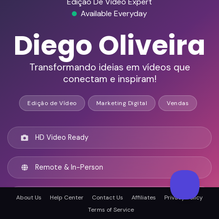
Edição De Vídeo Expert
Available Everyday
Diego Oliveira
Transformando ideias em vídeos que
conectam e inspiram!
Edição de Vídeo
Marketing Digital
Vendas
HD Video Ready
Remote & In-Person
São Paulo, Brazil
About Us
Help Center
Contact Us
Affiliates
Privacy Policy
Terms of Service